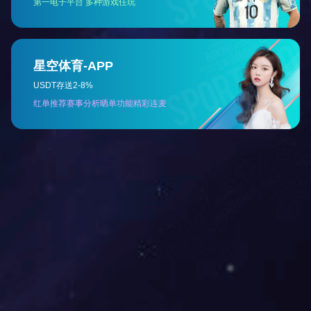
沃特学苑
沃特人成长的学习平台；产业生态的价值
链接平台。上承战略、下接业务、直面绩
效的企业学习发展平台，营造沃特特色的
学习文化，推动员工持续成长，促进产业
链生态链价值链接。