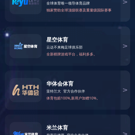
个视员工为伙伴，视团队为灵魂的合作者。
业绩
速递
加入
沃特
AC
伙伴定义
MILA
N
沃特视员工、股东为伙
伴；视供应商、客户等
合作方为伙伴，携手伙
伴，共拥未来