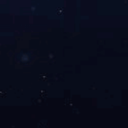
实训基
地”
总部业务联络
0755-2688 0866
首页
/
关于沃特
/
产品中心
/
技术创新平台
/
新闻中
心
/
业绩速递
/
加入沃特
/
AC MILAN
Copyright © 米兰（中国）体育·官方网站 All rights reserved.
|
网站建设：中企动力
深圳
SEO