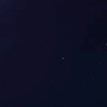
学
苑
动
态
沃特股
份挂牌
“深圳
市南山
区高层
次创新
型人才