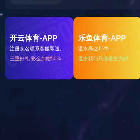
英文名称：
Shenzhen Wote Advanced Mat
深圳市南山区西丽街道西丽
注册地址：
期C区九栋B座3101房（国际
房）
公司简称：
沃特股份
股票名称：
沃特股份
股票代码：
002886
法定代表人：
吴宪
董事会秘书：
张亮