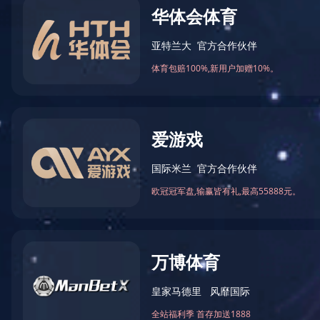
基本资料
公司全称：
米兰（中国）体育·官方网站