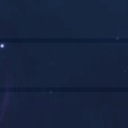
基本资料
BASIC INFORMATION
公司邮箱：