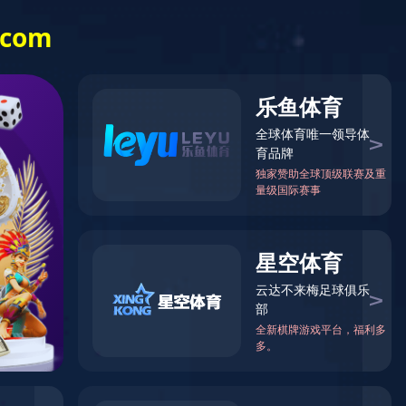
新闻中心
业绩速递
加入沃特
AC MILAN
投资者关注